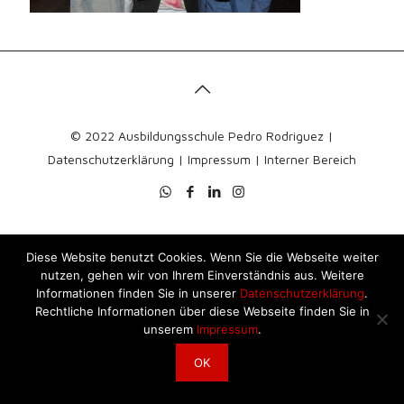
© 2022 Ausbildungsschule Pedro Rodriguez |
Datenschutzerklärung
|
Impressum
|
Interner Bereich
Diese Website benutzt Cookies. Wenn Sie die Webseite weiter
nutzen, gehen wir von Ihrem Einverständnis aus. Weitere
Informationen finden Sie in unserer
Datenschutzerklärung
.
Rechtliche Informationen über diese Webseite finden Sie in
unserem
Impressum
.
OK