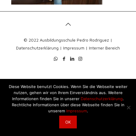
© 2022 Ausbildungsschule Pedro Rodriguez |
Datenschutzerklärung
|
Impressum
|
Interner Bereich
Diese Website benutzt Cookies. Wenn Sie die Webseite weiter
nutzen, gehen wir von Ihrem Einverständnis aus. Weitere
Informationen finden Sie in unserer
Datenschutzerklärung
.
Rechtliche Informationen über diese Webseite finden Sie in
unserem
Impressum
.
OK