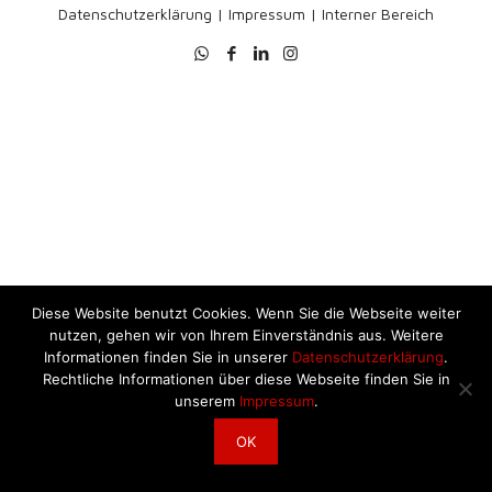
Datenschutzerklärung
|
Impressum
|
Interner Bereich
Diese Website benutzt Cookies. Wenn Sie die Webseite weiter
nutzen, gehen wir von Ihrem Einverständnis aus. Weitere
Informationen finden Sie in unserer
Datenschutzerklärung
.
Rechtliche Informationen über diese Webseite finden Sie in
unserem
Impressum
.
OK